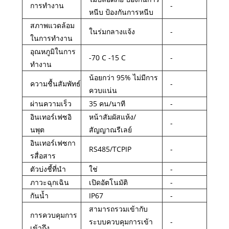
การทำงาน
-
หนีบ ป้องกันการหนีบ
สภาพแวดล้อม
ในร่มกลางแจ้ง
-
ในการทำงาน
อุณหภูมิในการ
-70 C -15 C
-
ทำงาน
น้อยกว่า 95% ไม่มีการ
ความชื้นสัมพัทธ์
-
ควบแน่น
ผ่านความเร็ว
35 คน/นาที
-
อินเทอร์เฟซอิ
หน้าสัมผัสแห้ง/
-
นพุต
สัญญาณรีเลย์
อินเทอร์เฟซกา
RS485/TCPIP
-
รสื่อสาร
ตัวบ่งชี้ที่นำ
ใช่
-
ภาวะฉุกเฉิน
เปิดอัตโนมัติ
-
กันน้ำ
IP67
-
สามารถรวมเข้ากับ
การควบคุมการ
ระบบควบคุมการเข้า
-
เข้าถึง