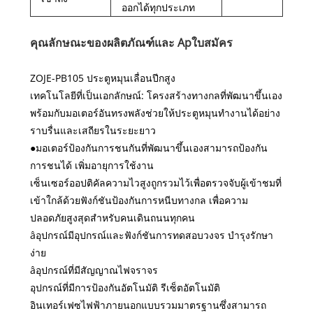
ออกได้ทุกประเภท
คุณลักษณะของผลิตภัณฑ์และ Ap
ใบสมัคร
ZOJE-PB105 ประตูหมุนเลื่อนปีกสูง
เทคโนโลยีที่เป็นเอกลักษณ์: โครงสร้างทางกลที่พัฒนาขึ้นเอง
พร้อมกับมอเตอร์อันทรงพลังช่วยให้ประตูหมุนทำงานได้อย่าง
ราบรื่นและเสถียรในระยะยาว
●
มอเตอร์ป้องกันการชนกันที่พัฒนาขึ้นเองสามารถป้องกัน
การชนได้ เพิ่มอายุการใช้งาน
เซ็นเซอร์ออปติคัลความไวสูงถูกรวมไว้เพื่อตรวจจับผู้เข้าชมที่
เข้าใกล้ด้วยฟังก์ชันป้องกันการหนีบทางกล เพื่อความ
ปลอดภัยสูงสุดสำหรับคนเดินถนนทุกคน
âอุปกรณ์มีอุปกรณ์และฟังก์ชันการทดสอบวงจร บำรุงรักษา
ง่าย
âอุปกรณ์ที่มีสัญญาณไฟจราจร
อุปกรณ์ที่มีการป้องกันอัตโนมัติ รีเซ็ตอัตโนมัติ
อินเทอร์เฟซไฟฟ้าภายนอกแบบรวมมาตรฐานซึ่งสามารถ