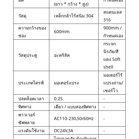
(ยาว * กว้าง * สูง)
สแตนเลส
วัสดุ
เหล็กกล้าไร้สนิม 304
316
ความกว้างของ
900mm /
600mm
ช่อง
กำหนดเอง
กระจก
นิรภัย/สี
วัสดุประตู
อะคริลิค
แดง Soft
shell
มอเตอร์ไร้
ประเภทไดรฟ์
มอเตอร์แปรง
แปรงถ่าน/
เซอร์โว
ปลดล็อคเวลา
0.2S
-
ทิศทาง
เดี่ยว / แบบสองทิศทาง
-
พาวเวอร์
AC110-230,50/60Hz
-
ซัพพลาย
แรงดันใช้งาน
DC24V,3A
-
ไม่ปลอดภัย ป้องกันการ