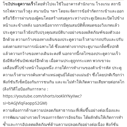
โซอี
ประตูความเร็ว
โดยทั่วไปจะใช้ในอาคารสำนักงาน โรงแรม สถานี
รถไฟความเร็วสูง สนามบิน ฯลฯ โดยจะจัดการข้อจำกัดการเข้าและออก
หรือวิธีการผ่านของผู้คนโดยสร้างสมดุลระหว่างประตูเปิดและปิดไปข้าง
หน้าและข้างหลัง นอกเหนือจากการมีคุณสมบัติทั้งหมดของวิงเกทแล้ว
ประตูความเร็วยังปรับปรุงคุณสมบัติบางอย่างของผลิตภัณฑ์ของตัวเอง
อีกด้วย ความกว้างของทางเดินของประตูความเร็วสามารถปรับและปรับ
แต่งตามสถานการณ์เฉพาะได้ ซึ่งแตกต่างจากประตูบานเกล็ดซึ่งปกติ
แล้วความกว้างของทางเดินจะคงที่ นอกจากนี้กลไกของประตูความเร็ว
ยังมีฟังก์ชันบัฟเฟอร์อีกด้วย เมื่อคานประตูถูกกระแทก พวกเขาจะ
เคลื่อนที่ไปข้างหน้าในมุมหนึ่ง ภายใต้การทำงานของตัวเข้ารหัส ประตู
ความเร็วสามารถค้นหาตำแหน่งศูนย์ได้อย่างแม่นยำ ซึ่งโดยปกติเรียกว่า
ฟังก์ชันรีเซ็ตป้องกันการชนกัน และจะไม่ทำให้เกิดความเสียหายต่อกลไก
(ลิงก์วิดีโอป้องกันการหาง：
https://youtube.com/shorts/ooKkYNyIIwc?
si=bAGJVlqFaoppS2GM)
ความต้องการด้านความปลอดภัยสาธารณะที่เพิ่มขึ้นอย่างต่อเนื่องและ
การพัฒนาอย่างรวดเร็วของการจัดการอัจฉริยะ ได้ผลักดันให้เกิดการทำ
ซ้ำและการอัปเดตผลิตภัณฑ์ด้านความปลอดภัยอย่างต่อเนื่อง ฟังก์ชั่น